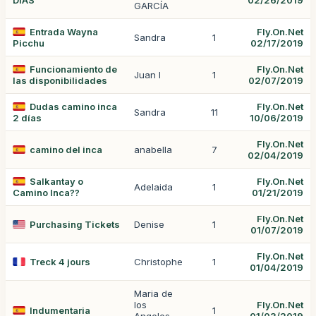
DÍAS
02/26/2019
GARCÍA
Entrada Wayna
Fly.On.Net
Sandra
1
Picchu
02/17/2019
Funcionamiento de
Fly.On.Net
Juan I
1
las disponibilidades
02/07/2019
Dudas camino inca
Fly.On.Net
Sandra
11
2 días
10/06/2019
Fly.On.Net
camino del inca
anabella
7
02/04/2019
Salkantay o
Fly.On.Net
Adelaida
1
Camino Inca??
01/21/2019
Fly.On.Net
Purchasing Tickets
Denise
1
01/07/2019
Fly.On.Net
Treck 4 jours
Christophe
1
01/04/2019
Maria de
los
Fly.On.Net
Indumentaria
1