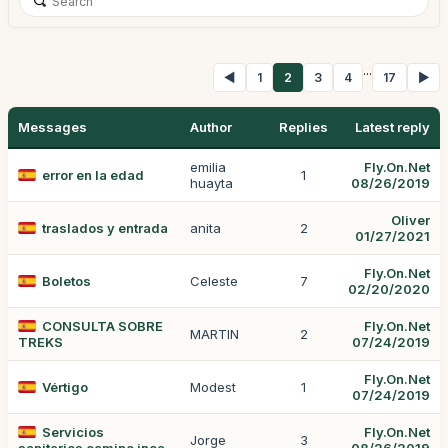
...
◀
1
2
3
4
17
▶
Messages
Author
Replies
Latest reply
emilia
Fly.On.Net
error en la edad
1
huayta
08/26/2019
Oliver
traslados y entrada
anita
2
01/27/2021
Fly.On.Net
Boletos
Celeste
7
02/20/2020
CONSULTA SOBRE
Fly.On.Net
MARTIN
2
TREKS
07/24/2019
Fly.On.Net
Vértigo
Modest
1
07/24/2019
Servicios
Fly.On.Net
Jorge
3