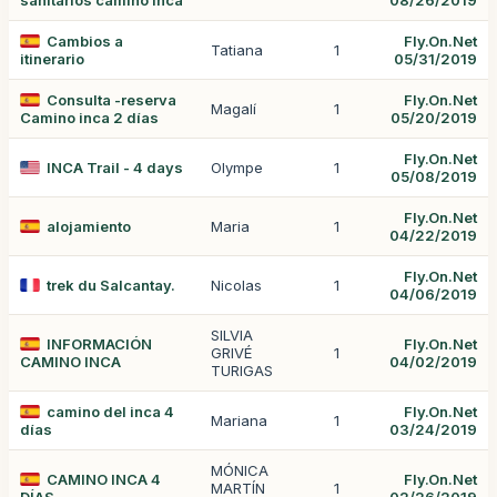
sanitarios camino inca
08/26/2019
Cambios a
Fly.On.Net
Tatiana
1
itinerario
05/31/2019
Consulta -reserva
Fly.On.Net
Magalí
1
Camino inca 2 días
05/20/2019
Fly.On.Net
INCA Trail - 4 days
Olympe
1
05/08/2019
Fly.On.Net
alojamiento
Maria
1
04/22/2019
Fly.On.Net
trek du Salcantay.
Nicolas
1
04/06/2019
SILVIA
INFORMACIÓN
Fly.On.Net
GRIVÉ
1
CAMINO INCA
04/02/2019
TURIGAS
camino del inca 4
Fly.On.Net
Mariana
1
días
03/24/2019
MÓNICA
CAMINO INCA 4
Fly.On.Net
MARTÍN
1