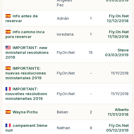
Angeles
01/03/2019
Paz
Info antes de
Fly.On.Net
Adrián
1
reservar
12/12/2018
info camino inca
Fly.On.Net
loredana
1
para reservar
11/19/2018
IMPORTANT: new
Steve
ministerial resolutions
Fly.On.Net
15
03/03/2019
2019
IMPORTANTE:
nuevas resoluciones
Fly.On.Net
-
11/11/2018
ministeriales 2019
IMPORTANT:
nouvelles résolutions
Fly.On.Net
-
11/11/2018
ministérielles 2019
Alberto
Wayna Pichu
Belian
2
11/01/2018
campement 3ème
Fly.On.Net
Nathan
9
nuit
05/12/2019